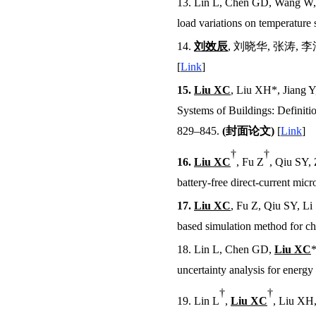
13.
Lin L, Chen G
D
, Wang W
load variations on temperature s
14.
刘效辰
,
刘晓华
,
张涛
,
李
[
Link
]
15.
Liu XC
, Liu XH
*
, Jiang 
Systems of Buildings: Definit
829–845.
(
封面论文
)
[
Link
]
†
†
16.
Liu XC
, Fu Z
, Qiu SY,
battery-free direct-current micr
17.
Liu XC
, Fu Z, Qiu SY,
Li
based simulation method for c
18.
Lin L, Chen G
D
,
Liu XC
uncertainty analysis for energy 
†
†
19.
Lin L
,
Liu XC
, Liu XH,