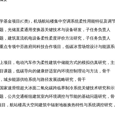
学基金项目
(C
类
)
，机场航站楼集中空调系统柔性用能特征及调
题，
光储直柔通用变换器关键技术与设备研发
，子任务负责人
题，建筑直流机电设备柔性柔度
评价
方法研究
，子任务负责人
重点专项中芬政府间科技合作项目，
低碳冰雪场馆设计与能源系
上项目，电动汽车作为柔性建筑中储能方式的模拟仿真研究
，主
目课题，低碳导向的健康舒适室内环境控制理论与方法，骨干
，城乡能源供给系统与路径发展战略研究
，骨干
国家速滑馆超大冰面二氧化碳跨临界制冷系统关键技术研究和示
题，
公共交通枢纽建筑室内环境调控与节能的基础问题研究
，骨
项目
，
航站楼高大空间建筑中辐射地板换热特性与系统调控研究