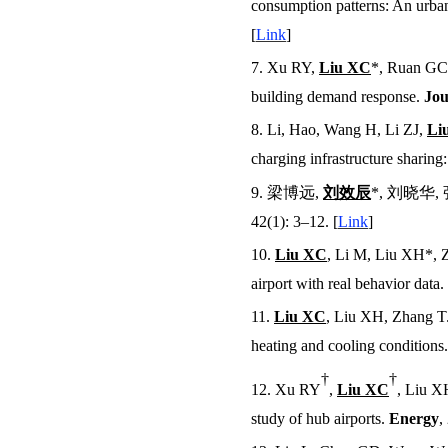
consumption patterns: An urban
[
Link
]
7.
Xu R
Y
,
Liu X
C
*, Ruan G
C
building demand response.
Jou
8.
Li, Hao, Wang H, Li Z
J
,
Li
charging infrastructure sharing:
9.
梁博远
,
刘效辰
*,
刘晓华
,
42(1): 3–12.
[
Link
]
10.
Liu XC
, Li M, Liu XH
*
,
airport with real behavior data.
11.
Liu XC
, Liu XH, Zhang T. 
heating and cooling conditions
†
†
12.
Xu R
Y
,
Liu XC
, Liu X
study of hub airports.
Energy
,