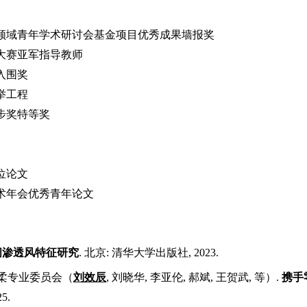
领域青年学术研讨会基金项目优秀成果墙报奖
大赛亚军指导教师
入围奖
举工程
步奖特等奖
位
论文
术年会优秀青年论文
间渗透风特征研究
.
北京
:
清华大学出版社
, 2023.
柔专业委员会（
刘效辰
,
刘晓华
,
李亚伦
,
郝斌
,
王贺武
,
等）
.
携手
2
5
.