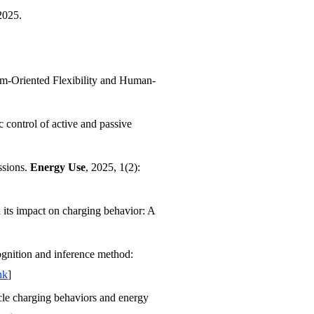
025
.
m-Oriented Flexibility and Human-
ic control of active and passive
ssions.
Energy Use
,
2025
, 1(2):
d its impact on charging behavior: A
cognition and inference method:
nk
]
cle charging behaviors and energy