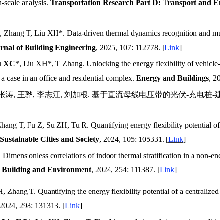
-scale analysis.
Transportation Research Part D: Transport and 
,
Zhang T, Liu XH*
. Data-driven thermal dynamics recognition and mul
rnal of Building Engineering
, 2025
, 107
: 112778.
[
Link
]
u XC
*, Liu XH*, T Zhang. Unlocking the energy flexibility of vehicle
 a case in an office and residential complex.
Energy and Buildings
,
2
张涛
,
王骅
,
李志江
,
刘加根
.
基于直流母线电压带的光伏
-
充电桩
-
Zhang T, Fu Z, Su ZH, Tu R
. Quantifying energy flexibility potential o
Sustain
able
Cities
and
Soc
iety
, 2024, 105: 105331.
[
Link
]
Dimensionless correlations of indoor thermal stratification in a non-en
.
Build
ing and
Environ
ment
, 2024, 254: 111387.
[
Link
]
H
,
Zhang T
. Quantifying the energy flexibility potential of a centralized
 2024, 298: 131313.
[
Link
]