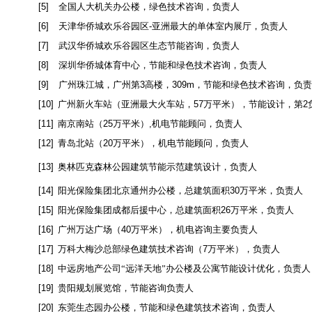
[5]
全国人大机关办公楼，绿色技术咨询，负责人
[6]
天津华侨城欢乐谷园区
-
亚洲最大的单体室内展厅，负责人
[7]
武汉华侨城欢乐谷园区生态节能咨询，负责人
[8]
深圳华侨城体育中心，节能和绿色技术咨询，负责人
[9]
广州珠江城，广州第
3
高楼，
309m
，节能和绿色技术咨询，负责
[10]
广州新火车站（亚洲最大火车站，
57
万平米），节能设计，第
2
[11]
南京南站（
25
万平米）
,
机电节能顾问，负责人
[12]
青岛北站（
20
万平米），机电节能顾问，负责人
[13]
奥林匹克森林公园建筑节能示范建筑设计，负责人
[14]
阳光保险集团北京通州办公楼，总建筑面积
30
万平米，负责人
[15]
阳光保险集团成都后援中心，总建筑面积
26
万平米，负责人
[16]
广州万达广场（
40
万平米），机电咨询主要负责人
[17]
万科大梅沙总部绿色建筑技术咨询（
7
万平米），负责人
[18]
中远房地产公司“远洋天地”办公楼及公寓节能设计优化，负责人
[19]
贵阳规划展览馆，节能咨询负责人
[20]
东莞生态园办公楼，节能和绿色建筑技术咨询，负责人