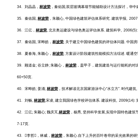
34.
刘晶晶，
林波荣
，秦佑国
,
双层玻璃幕墙节能辅助设计方法探讨，华中
35.
秦佑国
,
林波荣
，朱颖心
,
中国绿色建筑评估体系研究
.
建筑学报
, 2007
36.
江亿，
林波荣
,
北京奥运建设与绿色奥运评估体系
.
建筑科学
, 2006(5)
37.
秦佑国
,
宋晔皓，
林波荣
,
关于建立中国绿色建筑的评估体问题
.
中国房
38.
夏春海
,
朱颖心，
林波荣
,
方案设计阶段建筑性能模拟方法综述
.
暖通空
39.
顾道金
;
谷立静
;
朱颖心，
林波荣
，盖甲子，建筑建造与运行能耗的对
60+50
页
.
40.
宋晔皓
;
姜涌
;
林波荣
，技术解读北京国家游泳中心
“
水立方
”.
时代建筑
,
41.
刘畅
,
林波荣
,
宋凌
,
建立我国绿色学校评估体系
.
建设科技
, 2009(14):
42.
江亿
;
朱颖心
;
魏庆芃
,
林波荣
，杨秀
,
坚持科学发展
,
实现中国特色建筑
7-17
页
.
43.

李哲

，林威，
林波荣
，朱颖心
.
自下上升的百叶卷帘的采光效果的研