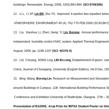
buildings. Renewable Energy, 2008, 33(5):883-886.
(SCI 9768396)
12.
Li L, Li XF,
Lin BR
, Zhu YX. Improved k-epsilon two-equation turbu
ATMOSPHERIC ENVIRONMENT 40 (4): 762-770 FEB 2006 (SCI018KY
13.
Liu, Xiaohua; Li, Zhen; Jiang, Yi;
Lin, Borong
. Annual performance 
independent humidity control HVAC system. Applied Thermal Engineering
August, 2006. pp. 1198-1207
(SCI 00376-5)
14.
LIU Chuang, SONG Ling,
LIN Bo-rong
, Establishment of green ca
China, Journal of Chongqing University (English Edition), Vol.8 Dec. 2
15.
Bing Wang,
Borong Lin
. Research on Measurement and Simulation
around Buildings in Campus. 11th International Building Performance Si
Conference and Exhibition University of Strathclyde, Glasgow, 27th – 30
Presentation of BS2009, Arup Prize for IBPSA Student Poster on Sim