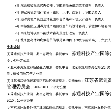
[21]
东莞检验检疫局办公楼，节能和绿色建筑技术咨询，负责人
[22]
和记黄埔房地产项目（重庆、天津、西安），节能负责人
[23]
远洋房地产集团远洋花园综合节能和环境设计咨询，负责人
[24]
中赫集团玉渊潭房地产项目综合节能设计咨询，节能和环境咨询
[25]
南京朗诗项目节能技术咨询及运行改造，负责人
[26]
北京蟹岛休闲度假村节能示范咨询目（
28
套节能公寓），负责人
生态规划
苏通科技产业园综
[1]
苏通科技产业园二期生态规划，委托单位：
今，
40
平方公里
[2]
北京市海淀北部新区生态规划，委托单位：北京市规划委员会海淀分局
里，建设用地
79
平方公里
江苏省武进
[3]
江苏省武进低碳示范区启动区低碳规划，委托单位：
管理委员会
，
2009-2011
，
3
平方公里
苏通科技产业园综
[4]
苏通科技产业园一期生态规划，委托单位：
2010
，
10
平方公里
[5]
南京国际服务外包产业园低碳生态规划，委托单位：南京国际服务外包