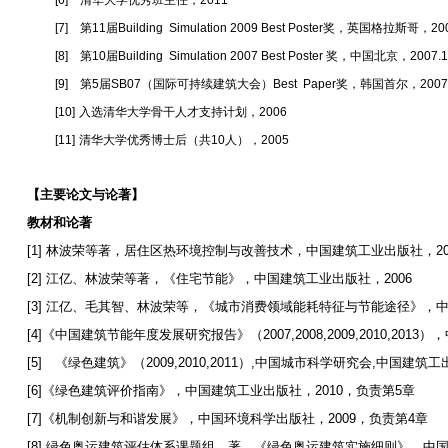
[6]
清华大学优秀班主任，
2011
[7]
第
11
届
Building Simulation 2009 Best Poster
奖，英国格拉斯哥，
20
[8]
第
10
届
Building Simulation 2007 Best Poster
奖，中国北京，
2007.
[9]
第
5
届
SB07
（国际可持续建筑大会）
Best Paper
奖，韩国首尔，
2007
[10]
入选清华大学骨干人才支持计划，
2006
[11]
清华大学优秀博士后（共
10
人），
2005
【主要论文与论著】
教材和论著
[1]
林波荣等著，居住区热环境控制与改善技术，中国建筑工业出版社，
2
[2]
江亿、林波荣等著，《住宅节能》，中国建筑工业出版社，
2006
[3]
江亿、毛其智、林波荣等，《城市消费领域能耗特征与节能途径》，
[4]
《中国建筑节能年度发展研究报告》（
2007,2008,2009,2010,2013
），
[5]
《绿色建筑》（
2009,2010,2011
）
,
中国城市科学研究会
,
中国建筑工
[6]
《绿色建筑评价指南》，中国建筑工业出版社，
2010
，负责第
5
章
[7]
《机制创新与和谐发展》，中国环境科学出版社，
2009
，负责第
4
章
[8]
绿色奥运建筑评估体系课题组
著，《绿色奥运建筑实施细则》，中