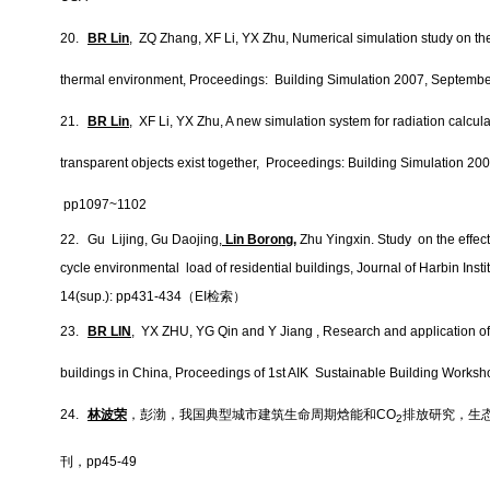
20.
BR Lin
, ZQ Zhang, XF Li, YX Zhu, Numerical simulation study on the
thermal environment, Proceedings: Building Simulation 2007, Septemb
21.
BR Lin
, XF Li, YX Zhu, A new simulation system for radiation calc
transparent objects exist together, Proceedings: Building Simulation 2
pp1097~1102
22.
Gu Lijing, Gu Daojing,
Lin Borong,
Zhu Yingxin. Study on the effect 
cycle environmental load of residential buildings, Journal of Harbin Inst
14(sup.): pp431-434
（
EI
检索）
23.
BR LIN
, YX ZHU, YG Qin and Y Jiang , Research and application o
buildings in China, Proceedings of 1st AIK Sustainable Building Worksh
24.
林波荣
，彭渤，我国典型城市建筑生命周期焓能和
CO
排放研究，生
2
刊，
pp45-49