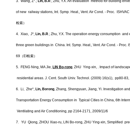
3.
Wang, Z*.;
Lin, B.R
.; Zhu, Y.X. An evaluation method for building env
of new railway stations, Int. Symp. Heat., Vent. Air Cond. - Proc. ISHV
检索）
4.
Xiao, J*;
Lin, B.R
.; Zhu, Y.X. The operation energy consumption and 
three green buildings in China. Int. Symp. Heat., Vent. Air Cond. - Proc
69
（
EI
检索）
5.
FENG Ning, MA Jie,
LIN Bo-rong
, ZHU Ying-xin, . Impact of landsca
residential areas. J. Cent. South Univ. Technol. (2009) 16(s1), pp80-83,
6.
Li, Zhe*,
Lin, Borong
, Zhang, Shengyuan, Jiang, Yi.
Investigation an
Transportation Energy Consumption in Typical Cities in China, 6th Inte
Ventilating and Air Conditioning, pp 2164-2171, 2009/11/6
7.
YU Qiong, ZHOU Xiao-ru, LIN Bo-rong, ZHU Ying-xin, Simplified predi