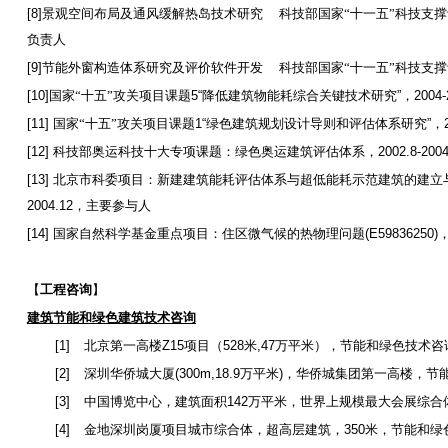
[8]
景观空间布局及通风缓解热岛技术研究
科技部国家“十一五”科技支
负责人
[9]
节能外窗构造体系研究及评价软件开发
科技部国家“十一五”科技支
[10]
国家“十五”攻关项目课题
5“
降低建筑物能耗综合关键技术研究
”
，
2004-
[11]
国家“十五”攻关项目课题
1“
绿色建筑规划设计导则和评估体系研究
”
，
[12]
科技部奥运科技十大专项课题：绿色奥运建筑评估体系，
2002.8-2004
[13]
北京市科委项目：新建建筑能耗评估体系与超低能耗示范建筑的建立
2004.12
，主要参与人
[14]
国家自然科学基金重点项目：住区微气候的热物理问题
(E59836250)
【
工程咨询
】
建筑节能和绿色建筑技术咨询
[1]
北京第一高楼
Z15
项目（
528
米
,47
万平米），节能和绿色技术咨
[2]
深圳华侨城大厦
(300m,18.9
万平米
)
，华侨城集团第一高楼，节
[3]
中国博览中心，建筑面积
142
万平米，世界上规模最大会展综合
[4]
金地深圳岗厦项目城市综合体，超高层建筑，
350
米，节能和绿