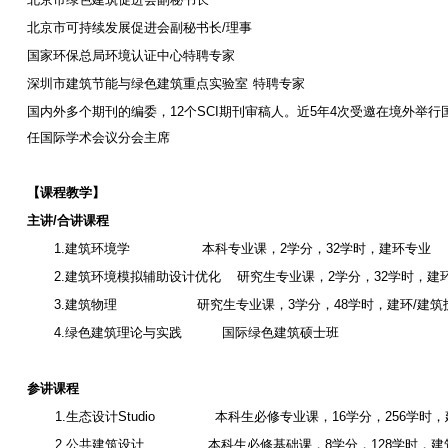
北京市可持续发展促进会副秘书长
/
理事
国家环保总局环境认证中心特聘专家
深圳市建筑节能与绿色建筑重点实验室
特聘专家
国内外多个期刊的编委，
12
个
SCI
期刊审稿人。近
5
年
4
次受邀在境外举行
任国际学术会议分会主席
【课程教学】
主讲
/
合讲课程
1.
建筑环境学
本科专业课，
2
学分，
32
学时，建环专业
2.
建筑环境模拟辅助设计优化
研究生专业课，
2
学分，
32
学时，建
3.
建筑物理
研究生专业课，
3
学分，
48
学时，建环
/
建筑
4.
绿色建筑理论与实践
国际绿色建筑硕士班
参讲课程
1.
生态设计
Studio
本科生必修专业课，
16
学分，
256
学时，
2.
公共建筑设计
本科生必修基础课，
8
学分，
128
学时，建