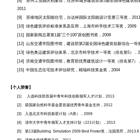
[8]
苏州工业园区档案馆，住房和城乡建设部第
3
届全国绿色建筑创
2011
[9]
苏南地区太阳能住宅，台达杯国际太阳能设计竞赛三等奖，
201
[10]
绿色建筑评价标准体系及应用，上海市科学技术三等奖，
2009
[11]
国家新闻总署第
1
届
“
三个
100”
原创图书奖，
2008
[12]
山东交通学院图书馆，建设部第
2
届全国绿色建筑创新综合一等
[13]
绿色奥运建筑评估体系，北京市科学技术一等奖（排名第
5
），
2
[14]
济南交通学院图书馆，教育部优秀建筑设计一等奖（排名第
7
）
[15]
中国生态住宅技术评估研究，精瑞科技奖金奖，
2004
【个人荣誉】
[1]
入选科技部首届中青年科技创新领军人才计划，
2013
[2]
获国家自然科学基金委首届优秀青年基金支持，
2012
[3]
入选北京市科技新星计划（
A
类），
2009
[4]
清华大学中青年领军人才支持计划（
221
计划），
2013
[5]
第
13
届
Building Simulation 2009 Best Poster
奖，法国里昂，
2013.8