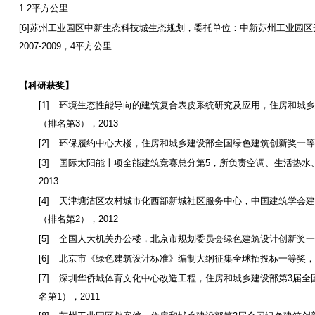
1.2
平方公里
[6]
苏州工业园区中新生态科技城生态规划，委托单位：中新苏州工业园区
2007-2009
，
4
平方公里
【科研获奖】
[1]
环境生态性能导向的建筑复合表皮系统研究及应用，住房和城乡
（排名第
3
），
2013
[2]
环保履约中心大楼，住房和城乡建设部全国绿色建筑创新奖一等
[3]
国际太阳能十项全能建筑竞赛总分第
5
，所负责空调、生活热水
2013
[4]
天津塘沽区农村城市化西部新城社区服务中心，中国建筑学会建
（排名第
2
），
2012
[5]
全国人大机关办公楼，北京市规划委员会绿色建筑设计创新奖一
[6]
北京市《绿色建筑设计标准》编制大纲征集全球招投标一等奖，
[7]
深圳华侨城体育文化中心改造工程，住房和城乡建设部第
3
届全
名第
1
），
2011