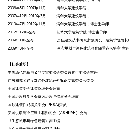
2006
年
5
月
-2007
年
11
月
清华大学建筑学院，
2007
年
12
月
-2010
年
7
月
清华大学建筑学院，
2010
年
7
月
-2012
年
11
月
清华大学建筑学院，博士生导师
2012
年
12
月
-
至今
清华大学建筑学院
博士生导师
2009
年
1
月
-
至今
历任建筑技术研究所副所长，建筑学院院长
2009
年
3
月
-
至今
生态规划与绿色建筑教育部重点实验室
主
【社会兼职】
中国绿色建筑与节能专业委员会委员兼青年委员会主任
住房和城乡建设部绿色建筑评价标识专家委员会委员
中国建筑学会建筑物理分会理事
中国环境科学学会室内环境与健康分会理事
国际建筑性能模拟学会
(IPBSA)
委员
美国供暖制冷空调工程师协会（
ASHRAE
）会员
《生态城市与绿色建筑》副主编
北京市绿色建筑促进会副秘书长