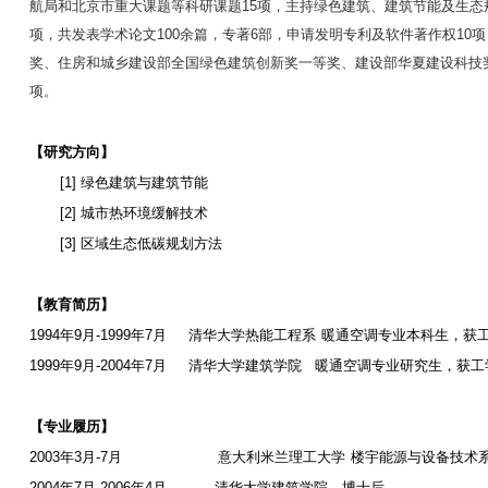
航局和北京市重大课题等科研课题
15
项，主持绿色建筑、建筑节能及生态
项，共发表学术论文
100
余篇，专著
6
部，申请发明专利及软件著作权
10
项
奖、住房和城乡建设部全国绿色建筑创新奖一等奖、建设部华夏建设科技
项。
【研究方向】
[1]
绿色建筑与建筑节能
[2]
城市热环境缓解技术
[3]
区域生态低碳规划方法
【教育简历】
1994
年
9
月
-1999
年
7
月
清华大学热能工程系
暖通空调专业本科生，获
1999
年
9
月
-2004
年
7
月
清华大学建筑学院
暖通空调专业研究生，获工
【专业履历】
2003
年
3
月
-7
月
意大利米兰理工大学
楼宇能源与设备技术
2004
年
7
月
-2006
年
4
月
清华大学建筑学院，博士后