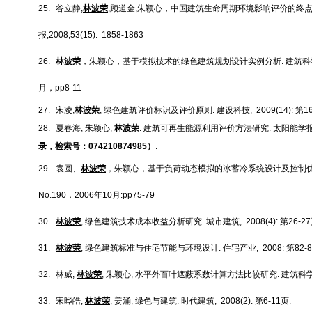
25.
谷立静
,
林波荣
,
顾道金
,
朱颖心，中国建筑生命周期环境影响评价的终
报
,2008,53(15): 1858-1863
26.
林波荣
，朱颖心，基于模拟技术的绿色建筑规划设计实例分析
.
建筑科
月，
pp8-11
27.
宋凌
,
林波荣
,
绿色建筑评价标识及评价原则
.
建设科技
, 2009(14):
第
1
28.
夏春海
,
朱颖心
,
林波荣
.
建筑可再生能源利用评价方法研究
.
太阳能学
录，检索号：
074210874985
）
.
29.
袁圆、
林波荣
，朱颖心，基于负荷动态模拟的冰蓄冷系统设计及控制
No.190
，
2006
年
10
月
:pp75-79
30.
林波荣
,
绿色建筑技术成本收益分析研究
.
城市建筑
, 2008(4):
第
26-27
31.
林波荣
,
绿色建筑标准与住宅节能与环境设计
.
住宅产业
, 2008:
第
82-
32.
林威
,
林波荣
,
朱颖心
,
水平外百叶遮蔽系数计算方法比较研究
.
建筑科
33.
宋晔皓
,
林波荣
,
姜涌
,
绿色与建筑
.
时代建筑
, 2008(2):
第
6-11
页
.