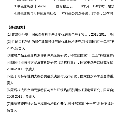
3.
绿色建筑设计
Studio
国际硕士班
8
学分，
128
学时，建
4.
绿色建筑与可持续发展社会
本科生公共选修课，
1
学分，
16
学时
【基础研究】
[1]
建筑热环境，国家自然科学基金委优秀青年基金项目，
2013-2015
，负
[2]
性能目标导向的绿色建筑设计节能优化技术研究
,
科技部国家“十二五”
2015,
负责人
[3]
建材产品全生命周期评价体系应用研究，科技部国家“十二五”科技支撑
[4]
我国行业减排方案及其机制研究（建筑行业），国家重点基础研究发展
2010-2011
，负责人
[5]
基于可持续性的大型公共建筑决策与设计研究，国家自然科学基金委重
责人
[6]
景观构成和空间元素特征与室外环境热舒适调控机理定量研究，国家自
2009-2011
，负责人
[7]
建筑节能设计方法与模拟分析软件开发
,
科技部国家“十一五”科技支撑
负责人