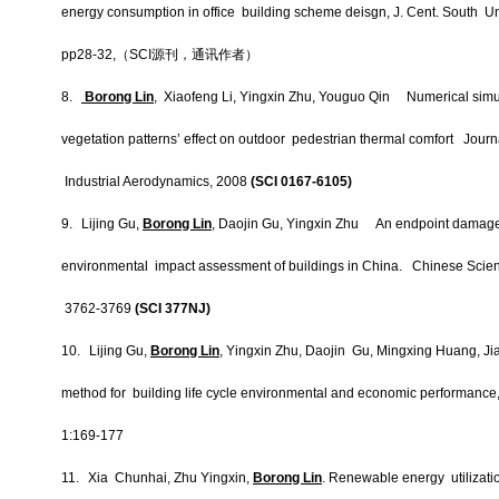
energy consumption in office building scheme deisgn,
J. Cent. South Un
pp28-32,
（
SCI
源刊，通讯作者）
8.
Borong Lin
, Xiaofeng Li, Yingxin Zhu, Youguo Qin Numerical simula
vegetation patterns’ effect on outdoor pedestrian thermal comfort Jour
Industrial Aerodynamics, 2008
(SCI 0167-6105)
9.
Lijing Gu,
Borong Lin
, Daojin Gu, Yingxin Zhu An endpoint damage o
environmental impact assessment of buildings in China. Chinese Scienc
3762-3769
(SCI 377NJ)
10.
Lijing Gu,
Borong Lin
, Yingxin Zhu, Daojin Gu, Mingxing Huang, Ji
method for building life cycle environmental and economic performance
1:169-177
11.
Xia Chunhai, Zhu Yingxin,
Borong Lin
. Renewable energy utilizati